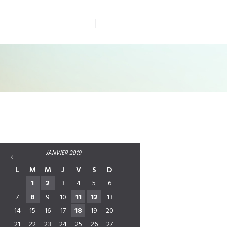
0972 215 319
MENT
PRINT
BLOG
JANVIER
2019
L
M
M
J
V
S
D
1
2
3
4
5
6
7
8
9
10
11
12
13
14
15
16
17
18
19
20
21
22
23
24
25
26
27